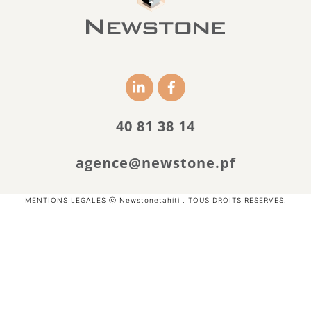
Icon
Icon
label
label
40 81 38 14
agence@newstone.pf
MENTIONS LEGALES
ⓒ Newstonetahiti
. TOUS DROITS RESERVES.