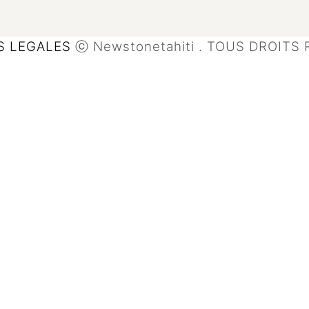
S LEGALES
ⓒ Newstonetahiti
. TOUS DROITS 