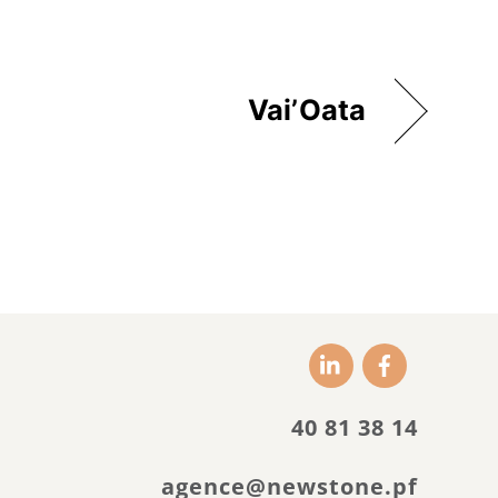
Vai’Oata
Icon
Icon
label
label
40 81 38 14
agence@newstone.pf